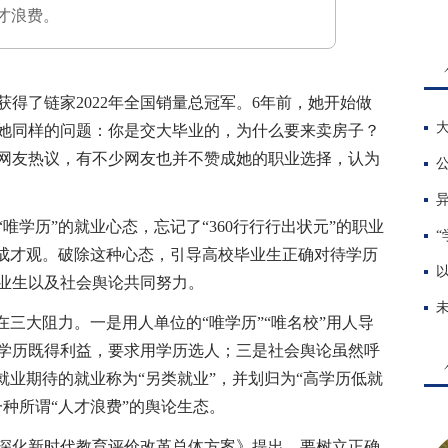
才浪费。
了链家2022年全国销量总冠军。6年前，她开始做
她同样的问题：你是交大毕业的，为什么要来卖房子？
网友热议，有不少网友也并不赞成她的职业选择，认为
学历”的就业心态，忘记了“360行行行出状元”的职业
“
的成才观。破除这种心态，引导高校毕业生正确对待学历
业生以及社会舆论共同努力。
三大阻力。一是用人单位的“唯学历”“唯名校”用人导
学历既得利益，要求用学历选人；三是社会舆论虽然呼
就业期待的就业称为“另类就业”，并划归为“高学历低就
种所谓“人才浪费”的舆论生态。
深化新时代教育评价改革总体方案》提出，要树立正确