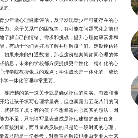
循的。
少年做心理健康评估，及早发现青少年可能存在的心
压力、亲子关系中的困扰等，有可能在问题恶化之前积
地了解自己的情绪、需求和挑战，提升心理健康素养和
醒，有助于他们更好地了解并理解孩子们。定期评估还
，如果未来能打通数据，那么这份档案就如同心理的体
些信息，未来的学校都方便提供更个性化、精准化的心
心理学院教授张卫的观点：学生成长是一体化的，成长
小学一体化管理非常重要。
要跨越的第一道关卡就是确保评估的真实、有效和准
开始让孩子填写心理学量表，但也暴露出五花八门的问
，就替孩子填；有的孩子不想暴露内心真实的想法，因
能力不足，只把填写量表当成是评估建档的全部任务。
难直接测量，而且量表反映的只是近一段时间的心理，
写量表只能是一份参考，对量表的解读也要由专业人士来