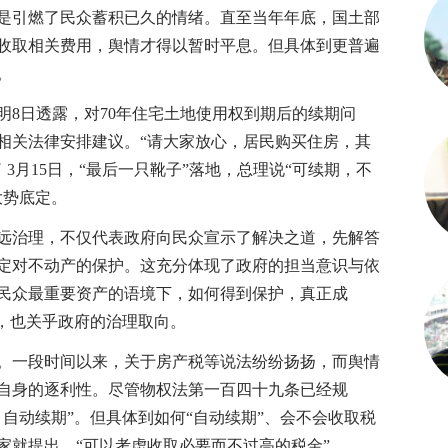
是引燃了民众蓄积已久的情绪。直至当年年底，国土部
收取相关费用，舆情才得以暂时平息。但具体到更普遍
。
日透露，对70年住宅土地使用权到期后的续期问
相关法律安排建议。“请大家放心，居民购买住房，其
3月15日，“最后一只靴子”落地，总理说“可续期，不
大势底定。
治理，不仅代表政府向民众宣示了解决之道，先解答
定对不动产的保护。这充分体现了政府的担当意识与依
民众最重要资产的语境下，如何得到保护，真正成
求，也关乎政府的治理取向。
一段时间以来，关于房产税等说法纷纷扬扬，而舆情
自身的逐利性。尽管物权法第一百四十九条已经规
自动续期”。但具体到如何“自动续期”、会不会收取税
家就提出，“可以考虑收取必要而不过高的税金”。