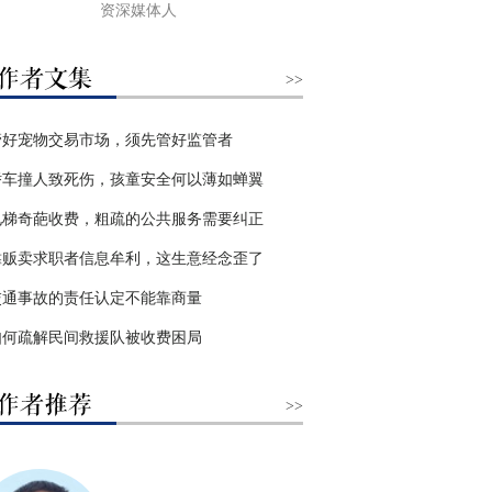
资深媒体人
>>
管好宠物交易市场，须先管好监管者
轿车撞人致死伤，孩童安全何以薄如蝉翼
电梯奇葩收费，粗疏的公共服务需要纠正
靠贩卖求职者信息牟利，这生意经念歪了
交通事故的责任认定不能靠商量
如何疏解民间救援队被收费困局
>>