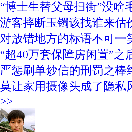
“博士生替父母扫街”没啥
游客摔断玉镯该找谁来估
对放错地方的标语不可一
“超40万套保障房闲置”
严惩刷单炒信的刑罚之棒
莫让家用摄像头成了隐私
>>