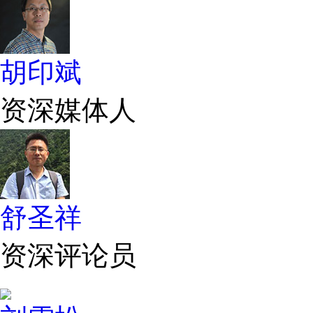
胡印斌
资深媒体人
舒圣祥
资深评论员