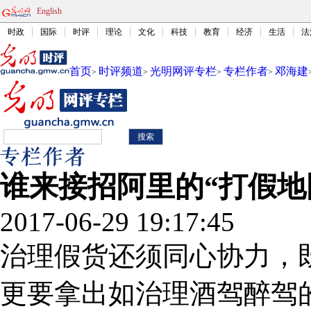
English
时政
国际
时评
理论
文化
科技
教育
经济
生活
法
首页
时评频道
光明网评专栏
专栏作者
邓海建
>
>
>
>
谁来接招阿里的“打假地
2017-06-29 19:17:45
治理假货还须同心协力，既
更要拿出如治理酒驾醉驾