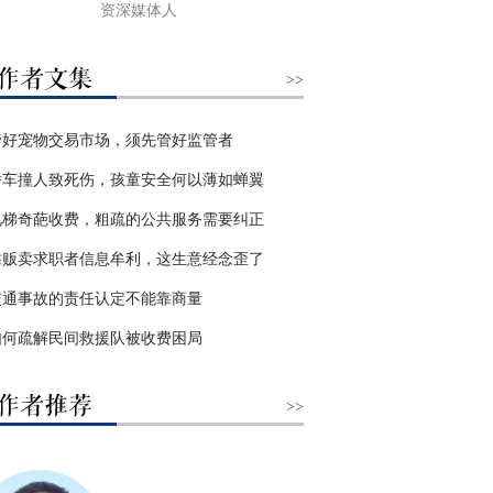
资深媒体人
>>
管好宠物交易市场，须先管好监管者
轿车撞人致死伤，孩童安全何以薄如蝉翼
电梯奇葩收费，粗疏的公共服务需要纠正
靠贩卖求职者信息牟利，这生意经念歪了
交通事故的责任认定不能靠商量
如何疏解民间救援队被收费困局
>>