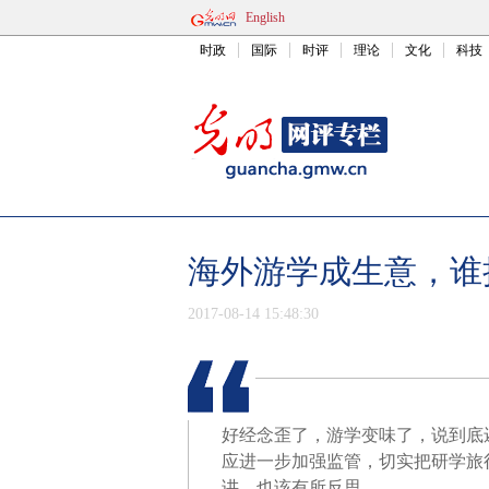
English
时政
国际
时评
理论
文化
科技
海外游学成生意，谁
2017-08-14 15:48:30
好经念歪了，游学变味了，说到底
应进一步加强监管，切实把研学旅
讲，也该有所反思。