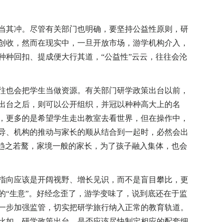
其冲。尽管有关部门也明确，要坚持公益性原则，研
创收，然而在现实中，一旦开放市场，游学机构介入，
种种回扣、提成便大行其道，“公益性”云云，往往会沦
也会把学生当做资源。有关部门研学政策出台以前，
出台之后，则可以公开组织，并冠以种种高大上的名
，更多的是希望学生走出教室去看世界，但在操作中，
导、机构的推动与家长的顺从结合到一起时，必然会出
然趋之若鹜，家境一般的家长，为了孩子融入集体，也会
向应该是开阔视野、增长见识，而不是盲目攀比，更
的“生意”。好经念歪了，游学变味了，说到底还在于监
一步加强监管，切实把研学旅行纳入正常的教育轨道。
比如，研学政策出台，是否应该尽快制定相应的配套细