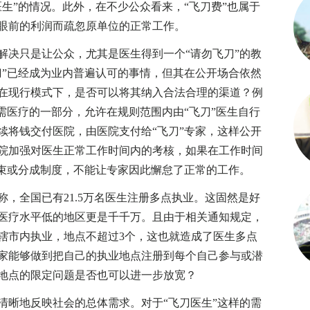
生”的情况。此外，在不少公众看来，“飞刀费”也属于
眼前的利润而疏忽原单位的正常工作。
决只是让公众，尤其是医生得到一个“请勿飞刀”的教
刀”已经成为业内普遍认可的事情，但其在公开场合依然
在现行模式下，是否可以将其纳入合法合理的渠道？例
需医疗的一部分，允许在规则范围内由“飞刀”医生自行
续将钱交付医院，由医院支付给“飞刀”专家，这样公开
院加强对医生正常工作时间内的考核，如果在工作时间
约束或分成制度，不能让专家因此懈怠了正常的工作。
全国已有21.5万名医生注册多点执业。这固然是好
医疗水平低的地区更是千千万。且由于相关通知规定，
辖市内执业，地点不超过3个，这也就造成了医生多点
家能够做到把自己的执业地点注册到每个自己参与或潜
地点的限定问题是否也可以进一步放宽？
晰地反映社会的总体需求。对于“飞刀医生”这样的需