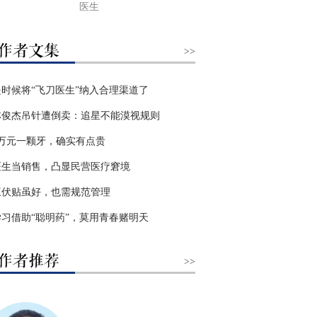
医生
>>
是时候将“飞刀医生”纳入合理渠道了
林俊杰吊针遭倒卖：追星不能漠视规则
3万元一颗牙，确实有点贵
医生当销售，凸显民营医疗窘境
三伏贴虽好，也需规范管理
学习借助“聪明药”，莫用青春赌明天
>>