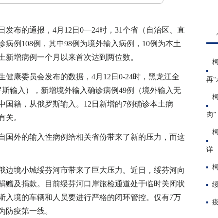
布的通报，4月12日0—24时，31个省（自治区、直
病例108例，其中98例为境外输入病例，10例为本土
本土新增病例一个月以来首次达到两位数。
康委员会发布的数据，4月12日0-24时，黑龙江全
再“
罗斯输入），新增境外输入确诊病例49例（境外输入无
中国籍，从俄罗斯输入。12日新增的7例确诊本土病
肉”
有关。
国外的输入性病例给相关省份带来了新的压力，而这
详
边境小城绥芬河市带来了巨大压力。近日，绥芬河向
捐赠及捐款。目前绥芬河口岸旅检通道处于临时关闭状
斯入境的车辆和人员要进行严格的闭环管控。仅有7万
为防疫第一线。