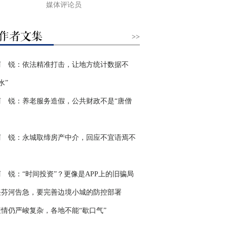
媒体评论员
>>
柯 锐：依法精准打击，让地方统计数据不
水”
柯 锐：养老服务造假，公共财政不是“唐僧
柯 锐：永城取缔房产中介，回应不宜语焉不
柯 锐：“时间投资”？更像是APP上的旧骗局
绥芬河告急，要完善边境小城的防控部署
疫情仍严峻复杂，各地不能“歇口气”