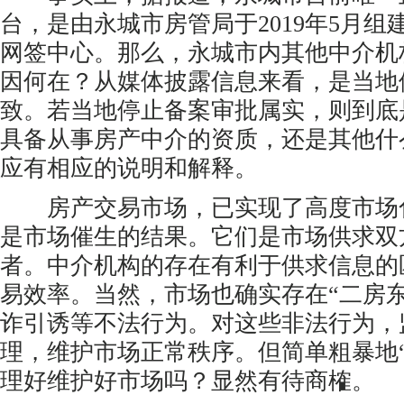
台，是由永城市房管局于2019年5月
网签中心。那么，永城市内其他中介机
因何在？从媒体披露信息来看，是当地
致。若当地停止备案审批属实，则到底
具备从事房产中介的资质，还是其他什
应有相应的说明和解释。
房产交易市场，已实现了高度市场
是市场催生的结果。它们是市场供求双
者。中介机构的存在有利于供求信息的
易效率。当然，市场也确实存在“二房
诈引诱等不法行为。对这些非法行为，
理，维护市场正常秩序。但简单粗暴地
理好维护好市场吗？显然有待商榷。