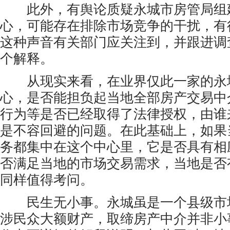
此外，有舆论质疑永城市房管局组
心，可能存在排除市场竞争的干扰，有
这种声音有关部门应关注到，并跟进调
个解释。
从现实来看，在业界仅此一家的永
心，是否能担负起当地全部房产交易中
行为等是否已经取得了法律授权，由谁
是不容回避的问题。在此基础上，如果
务都集中在这个中心里，它是否具有相
否满足当地的市场交易需求，当地是否
同样值得考问。
民生无小事。永城虽是一个县级市
涉民众大额财产，取缔房产中介并非小