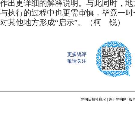
作出更详细的解释说明。与此同时，地
与执行的过程中也更需审慎，毕竟一时
对其他地方形成“启示”。（柯 锐）
更多锐评
敬请关注
光明日报社概况
|
关于光明网
|
报