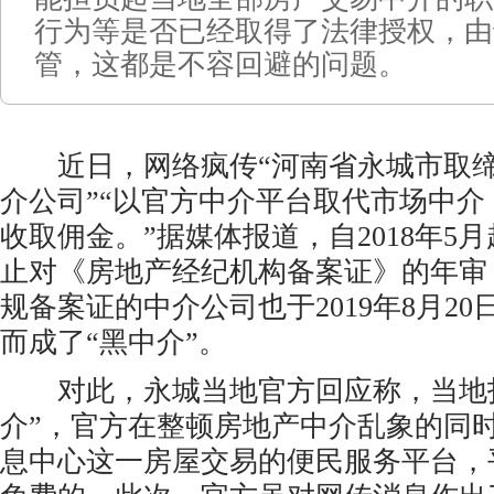
行为等是否已经取得了法律授权，由
管，这都是不容回避的问题。
近日，网络疯传“河南省永城市取缔
介公司”“以官方中介平台取代市场中
收取佣金。”据媒体报道，自2018年5
止对《房地产经纪机构备案证》的年审
规备案证的中介公司也于2019年8月2
而成了“黑中介”。
对此，永城当地官方回应称，当地打
介”，官方在整顿房地产中介乱象的同
息中心这一房屋交易的便民服务平台，