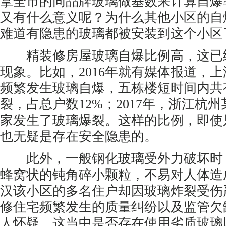
拿全市的同品牌玻璃做基数来计算自爆
又有什么意义呢？为什么其他小区的自
难道有隐患的玻璃都被安装到这个小区
精装修房屋玻璃自爆比例高，这已
现象。比如，2016年就有媒体报道，
频繁发生玻璃自爆，五栋楼短时间内共
裂，占总户数12%；2017年，浙江杭
家发生了玻璃爆裂。这样的比例，即使
也无疑是存在安全隐患的。
此外，一般钢化玻璃受外力破坏时
蜂窝状的钝角碎小颗粒，不易对人体造
汉该小区的多名住户却因玻璃炸裂受伤
修住宅频繁发生的质量纠纷以及监管欠
人怀疑，这当中是否存在使用劣质玻璃