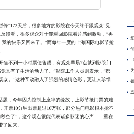
停”172天后，很多地方的影院在今天终于跟观众“见
上反馈看，很多观众对于能重回影院看片感到激动，“再
，我的快乐又回来了。”而每年一度的上海国际电影节抢
。
售不到一小时票便售罄，有观众早晨7点就到影院门
感觉又有了生活的动力了。”影院工作人员则表示，“都
观众。”这种互动融入了强烈的感情色彩，更让人珍惜
话题，今年因为控制上座率的缘故，上影节抢门票的难
开票10分钟出票超过10万张，部分热门电影根本抢不
们秒空了”，这个观点很能代表诸多影迷的心声——重在
带了回来。