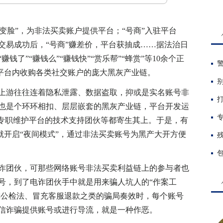
变脸”，为非法买卖账户提供平台；“号商”入驻平台
交易成功后，“号商”赚差价，平台获抽成……据法治日
了”“赚钱么”“赚钱快”“赏乐帮”“蜂赏”等10余个正
些平台内收购各类社交账户的庞大黑灰产业链。
游往往连着隐私泄露、数据盗取，抑或是实名账号非
也是个环环相扣、层层嵌套的黑灰产业链，平台开发运
、专职维护平台的技术支持团伙等都寄生其上。于是，有
就开启“夜间模式”，通过非法买卖账号为黑产大开方便
团伙，可那些网络账号非法买卖利益链上的参与者也
号，到了电诈团伙手中就是用来骗人坑人的“作案工
假称公检法、冒充客服退款之类的骗局奏效时，每个账号
信诈骗提供账号或进行导流，就是一种作恶。