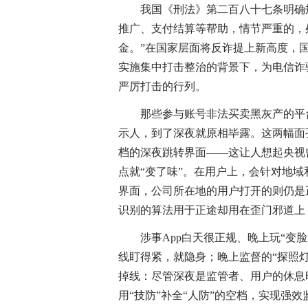
我国《刑法》第二百八十七条明确规
推广、支付结算等帮助，情节严重的，
金。”在国家层面将反诈提上新高度，
实施集中打击整治的背景下，为电信诈
严厉打击的行列。
那些参与账号非法买卖黑灰产的平台
示人，到了深夜就原相毕露。这两幅面
档的深夜跳转界面——这让人想起央视
点就“变了味”。在用户上，会针对地
界面，公司所在地的用户打开的则仍是
识别的算法用于正途却用在歪门邪道上
涉事App白天很正规、晚上玩“变脸
线盯得紧，就隐身；晚上监督的“探照
掉线：尽管深夜是监管者、用户的休息
用“技防”补全“人防”的空档，实现强