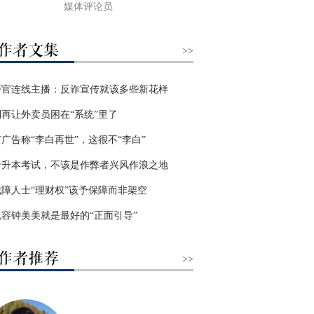
媒体评论员
>>
警官连线主播：反诈宣传就该多些新花样
别再让外卖员困在“系统”里了
打广告称“李白再世”，这很不“李白”
专升本考试，不该是作弊者兴风作浪之地
残障人士“理财权”该予保障而非架空
包容钟美美就是最好的“正面引导”
>>