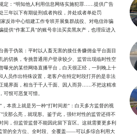
定：“明知他人利用信息网络实施犯罪……提供广告
处三年以下有期徒刑或者拘役，并处或者单处罚
国家反诈中心组建工作专班开展集群战役、对电信诈骗
骗提供“作案工具”的账号非法买卖黑灰产，也理应进入
善于伪装：平时以人畜无害的接任务赚佣金平台面目
孔的切换，专挑普通用户登录较少、监管出现临时性空
曾曝光的某些网络直播平台，白天很正经，一到晚上十
域和人员作出特殊设置，老客户在特定时段打开的是非法
正规界面，相当于千人千面、因人而异……不把这精准
，可恨可恶复可惜。
”，本质上就是另一种“打时间差”：白天多方监督的视
灯”没那么亮，就现形。鉴于此，强针对性的监管还得不
时间，但监管监督不能因此留下盲区。这就需要更多利
效监管的全方位、全时段、全覆盖——可以多综合利用大