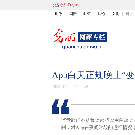
English
时政
国际
时评
理论
文化
科技
App白天正规晚上“
2022-02-22 17:54:59
监管部门不妨督促那些应用商店类
制，对App在夜间时段的运行情