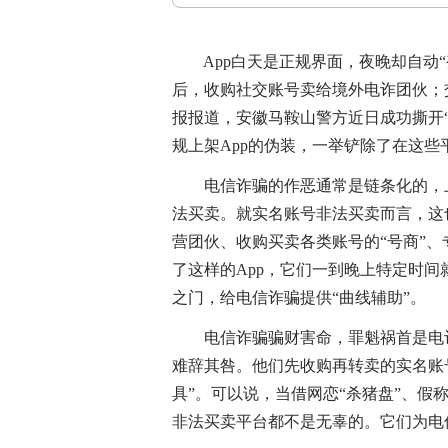
App白天是正规界面，夜晚却自动“
后，收购社交账号卖给境外电诈团伙；
报报道，安徽马鞍山警方近日成功撕开“赚钱
规上架App的伪装，一举铲除了在这
电信诈骗的作恶通常是链条化的，上
法买卖。就实名账号非法买卖而言，这
营团伙、收购买卖各类账号的“号商”
了这样的App，它们一到晚上特定时间
之门，给电信诈骗提供“曲线辅助”。
电信诈骗骗财害命，罪魁祸首是电诈
难辞其咎。他们先收购再转卖的实名账
具”。可以说，当借网恋“杀猪盘”、
非法买卖平台都不是无辜的。它们为电