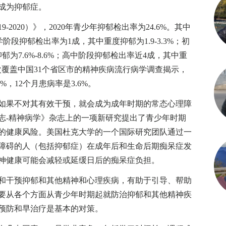
成为抑郁症。
020）》，2020年青少年抑郁检出率为24.6%。其中
学阶段抑郁检出率为1成，其中重度抑郁为1.9-3.3%；初
为7.6%-8.6%；高中阶段抑郁检出率近4成，其中重
近一次覆盖中国31个省区市的精神疾病流行病学调查揭示，
，12个月患病率是3.6%。
果不对其有效干预，就会成为成年时期的常态心理障
志-精神病学》杂志上的一项新研究提出了青少年时期
的健康风险。美国杜克大学的一个国际研究团队通过一
理障碍的人（包括抑郁症）在成年后和生命后期痴呆症发
神健康可能会减轻或延缓日后的痴呆症负担。
干预抑郁和其他精神和心理疾病，有助于引导、帮助
要从各个方面从青少年时期起就防治抑郁和其他精神疾
预防和早治疗是基本的对策。