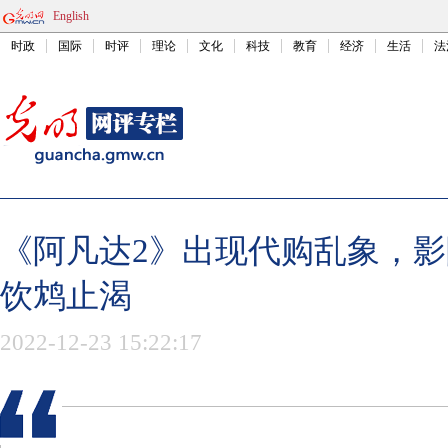
English
时政
国际
时评
理论
文化
科技
教育
经济
生活
法
《阿凡达2》出现代购乱象，
饮鸩止渴
2022-12-23 15:22:17