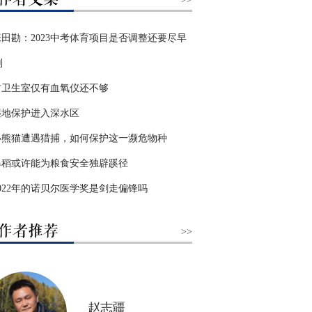
张田勘：2023中考体育项目是否调整还要尽早
划
村卫生室仅有血氧仪还不够
湿地保护进入深水区
小熊猫遭遇猎捕，如何保护这一濒危物种
旱稻或许能为粮食安全独辟蹊径
2022年的诺贝尔医学奖是剑走偏锋吗
>>
赵志疆