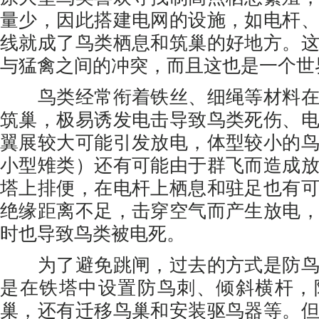
量少，因此搭建电网的设施，如电杆
线就成了鸟类栖息和筑巢的好地方。
与猛禽之间的冲突，而且这也是一个世
鸟类经常衔着铁丝、细绳等材料在
筑巢，极易诱发电击导致鸟类死伤、
翼展较大可能引发放电，体型较小的
小型雉类）还有可能由于群飞而造成
塔上排便，在电杆上栖息和驻足也有
绝缘距离不足，击穿空气而产生放电
时也导致鸟类被电死。
为了避免跳闸，过去的方式是防鸟
是在铁塔中设置防鸟刺、倾斜横杆，
巢，还有迁移鸟巢和安装驱鸟器等。