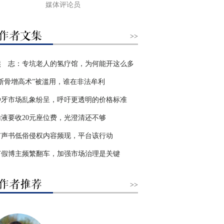
媒体评论员
>>
熊 志：专坑老人的氢疗馆，为何能开这么多
“断骨增高术”被滥用，谁在非法牟利
种牙市场乱象纷呈，呼吁更透明的价格标准
输液要收20元座位费，光澄清还不够
有声书低俗侵权内容频现，平台该行动
打假博主频繁翻车，加强市场治理是关键
>>