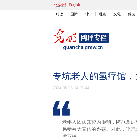
English
时政
国际
时评
理论
文化
科技
专坑老人的氢疗馆，
2024-08-26 14:03:44
老年人因认知较为脆弱，防范意识
易受夸大宣传的蛊惑。对此，呼吁
远不够。