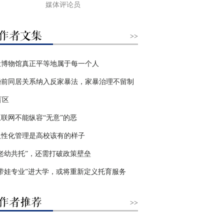
媒体评论员
>>
让博物馆真正平等地属于每一个人
婚前同居关系纳入反家暴法，家暴治理不留制
盲区
互联网不能纵容“无意”的恶
人性化管理是高校该有的样子
“老幼共托”，还需打破政策壁垒
“带娃专业”进大学，或将重新定义托育服务
>>