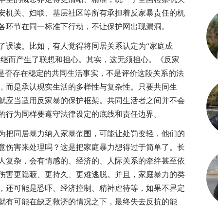
安机关、妇联、基层社区等所有承担着反家暴责任的机
各环节在同一标准下行动，不让保护网出现漏洞。
误读。比如，有人觉得将同居关系认定为“家庭成
”，继而产生了联想和担心。其实，这无须担心。《反家
于是否存在稳定的共同生活事实，不是评价这段关系的法
，而是承认现实生活的多样性与复杂性。只要共同生
就应当适用反家暴的保护框架。共同生活者之间并不会
的行为同样要遵守法律设定的底线和责任边界。
把同居暴力纳入家暴范围，可能让处罚变轻，他们的
意伤害来处理吗？这是把家庭暴力想得过于简单了。长
人复杂，会有情感的、经济的、人际关系的牵绊甚至依
伤害更隐蔽、更持久、更难逃脱。并且，家庭暴力的类
，还可能是恐吓、经济控制、精神虐待等，如果不界定
就有可能在缺乏救济的情况之下，最终失去反抗的能