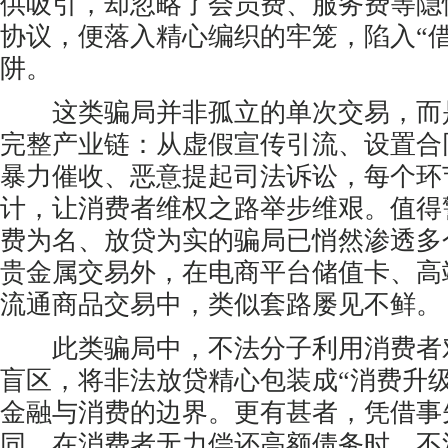
供吸引，却忽略了会员费、服务费等隐
协议，便落入精心编织的牢笼，陷入“
阱。
这类骗局并非孤立的单次交易，而
完整产业链：从虚假宣传引流、设置合
暴力催收、恶意提起司法诉讼，每个环
计，让消费者维权之路举步维艰。值得
费为名、放贷为实的骗局已悄然渗透多
贵金属交易外，在电商平台储值卡、高
流通商品交易中，类似套路屡见不鲜。
此类骗局中，不法分子利用消费者
盲区，将非法放贷精心包装成“消费升
金融与消费的边界。更有甚者，凭借事
同，在消费者无力偿还高额债务时，不