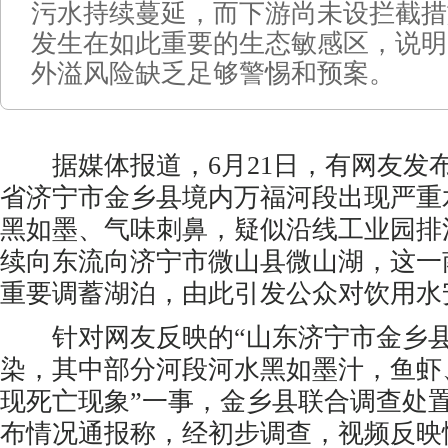
污水持续蔓延，而下游尚未设拦截措
发生在如此重要的生态敏感区，说明
外溢风险缺乏足够警惕和预案。
据媒体报道，6月21日，有网友发
省济宁市金乡县境内万福河段出现严重
黑如墨、气味刺鼻，疑似沿线工业园排
续向东流向济宁市微山县微山湖，这一
重要调蓄湖泊，由此引发公众对饮用水
针对网友反映的“山东济宁市金乡县
染，其中部分河段河水黑如墨汁，鱼虾
现死亡现象”一事，金乡县联合调查处
布情况通报称，经初步调查，视频反映