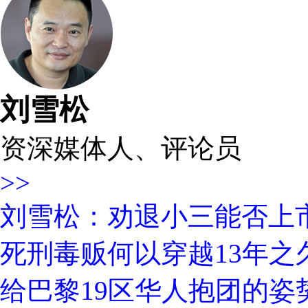
刘雪松
资深媒体人、评论员
>>
刘雪松：劝退小三能否上
死刑毒贩何以穿越13年之
给巴黎19区华人抱团的姿