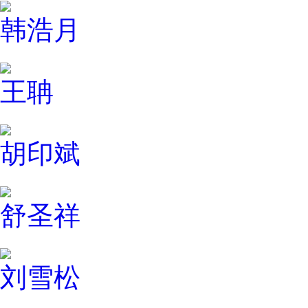
韩浩月
王聃
胡印斌
舒圣祥
刘雪松