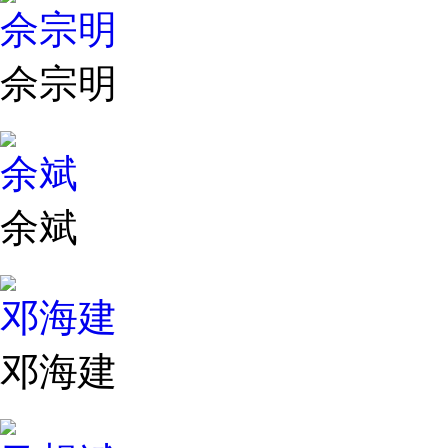
佘宗明
佘宗明
余斌
余斌
邓海建
邓海建