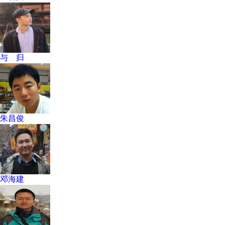
与 归
朱昌俊
邓海建