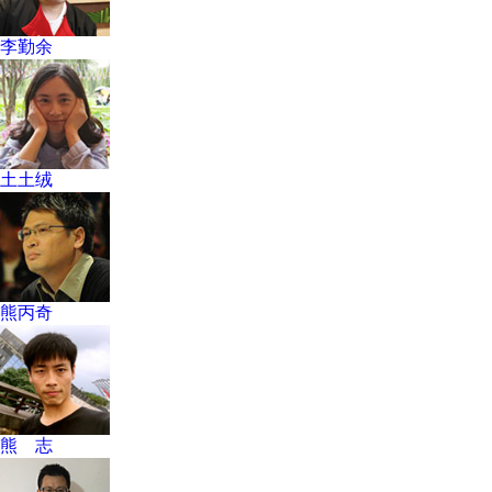
李勤余
土土绒
熊丙奇
熊 志