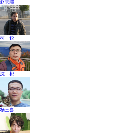
赵志疆
柯 锐
沈 彬
杨三喜