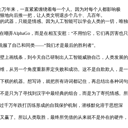
上万年来，一直紧紧缠绕着每一个人。因为对每个人都影响极
狠地向后推一把，让人类文明退步个几十、几百年。
的武器，只能是情感。因为人工智能可以学会人类的一切，唯独
AlphaGo，而是在相互安慰：“不用怕它，它们再厉害也只
说服了自己和同类——“我们才是最后的胜利者”。
壁上画线条，到今天自己研制出人工智能威胁自己，人类发展的
维，从另一个角度重新界定失败和成功。这不是自欺欺人，是一
下棋的机器。想写诗，就把所有诗词都记住，再总结出各种词句
不是只为了寻找到汉字中最经典的组合，而是为了寄托情感。所
过千万年跌打历练形成的自我保护机制，潜移默化溶于思想深
又赢了。所以人类取胜，最终所凭借的从来就不是外在的硬件，