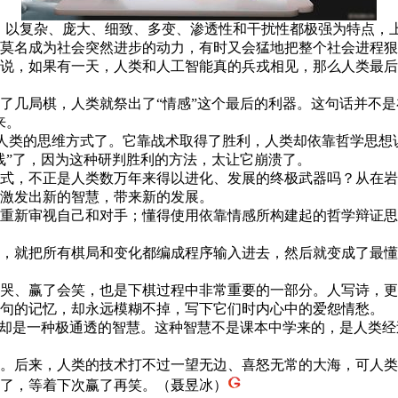
，以复杂、庞大、细致、多变、渗透性和干扰性都极强为特点，
莫名成为社会突然进步的动力，有时又会猛地把整个社会进程狠
，如果有一天，人类和人工智能真的兵戎相见，那么人类最后
棋，人类就祭出了“情感”这个最后的利器。这句话并不是在嘲弄
来。
白人类的思维方式了。它靠战术取得了胜利，人类却依靠哲学思想
”了，因为这种研判胜利的方法，太让它崩溃了。
，不正是人类数万年来得以进化、发展的终极武器吗？从在岩
激发出新的智慧，带来新的发展。
新审视自己和对手；懂得使用依靠情感所构建起的哲学辩证思
就把所有棋局和变化都编成程序输入进去，然后就变成了最懂
、赢了会笑，也是下棋过程中非常重要的一部分。人写诗，更
词句的记忆，却永远模糊不掉，写下它们时内心中的爱怨情愁。
却是一种极通透的智慧。这种智慧不是课本中学来的，是人类经
后来，人类的技术打不过一望无边、喜怒无常的大海，可人类
了，等着下次赢了再笑。（聂昱冰）