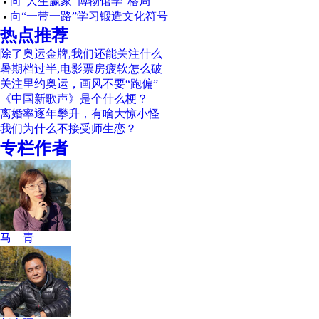
向“人生赢家”博物馆学“格局”
向“一带一路”学习锻造文化符号
热点推荐
除了奥运金牌,我们还能关注什么
暑期档过半,电影票房疲软怎么破
关注里约奥运，画风不要“跑偏”
《中国新歌声》是个什么梗？
离婚率逐年攀升，有啥大惊小怪
我们为什么不接受师生恋？
专栏作者
马 青