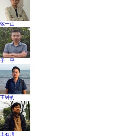
敬一山
于 平
王钟的
王石川