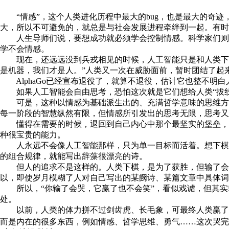
“情感”，这个人类进化历程中最大的bug，也是最大的奇迹
大，所以不可避免的，就总是与社会发展进程牵绊到一起。有时
人生导师们说，要想成功就必须学会控制情感。科学家们则说
学不会情感。
现在，还远远没到兵戎相见的时候，人工智能只是和人类下了几局
是机器，我们才是人。”人类又一次在威胁面前，暂时团结了起
AlphaGo已经宣布退役了，就算不退役，估计它也整不明
如果人工智能会自由思考，恐怕这次就是它们想给人类“拔线
可是，这种以情感为基础派生出的、充满哲学意味的思维方式
每一阶段的智慧纵然有限，但情感所引发出的思考无限，思考又
懂得在需要的时候，退回到自己内心中那个最坚实的堡垒，重
种很宝贵的能力。
人永远不会像人工智能那样，只为单一目标而活着。想下棋，
的组合规律，就能写出辞藻很漂亮的诗。
但人的追求不是这样的。人类下棋，是为了获胜，但输了会哭
以，即使岁月模糊了人对自己写出的某阙诗、某篇文章中具体
所以，“你输了会哭，它赢了也不会笑”，看似戏谑，但其实
处。
以前，人类的体力拼不过剑齿虎、长毛象，可最终人类赢了。
而是内在的很多东西，例如情感、哲学思维、勇气……这次哭完