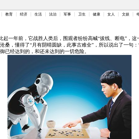
教育
经济
生活
法治
军事
卫生
健康
女人
文娱
比起一年前，它战胜人类后，围观者纷纷高喊“拔线、断电”，这一
桑，懂得了“月有阴晴圆缺，此事古难全”，所以说出了一句：“选
御已经达到的，和还未达到的一切危险。