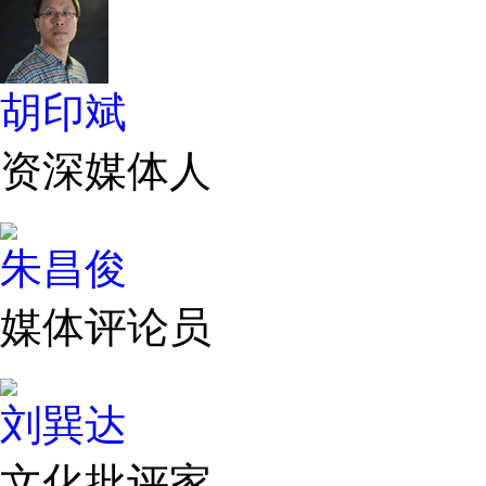
胡印斌
资深媒体人
朱昌俊
媒体评论员
刘巽达
文化批评家