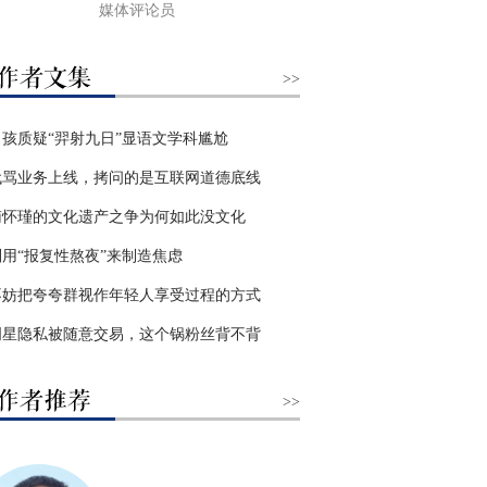
媒体评论员
>>
男孩质疑“羿射九日”显语文学科尴尬
代骂业务上线，拷问的是互联网道德底线
南怀瑾的文化遗产之争为何如此没文化
别用“报复性熬夜”来制造焦虑
不妨把夸夸群视作年轻人享受过程的方式
明星隐私被随意交易，这个锅粉丝背不背
>>