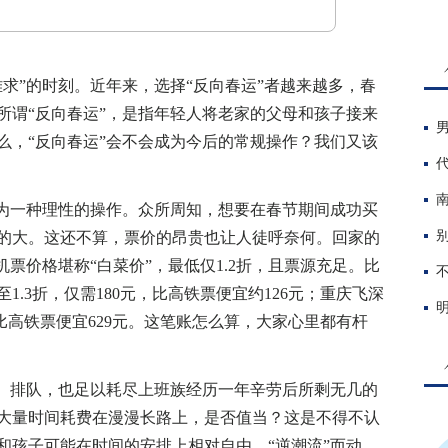
”的时刻。近年来，选择“反向春运”者越来越多，春
所谓“反向春运”，是指年轻人将老家的父母和孩子接来
么，“反向春运”会不会成为今后的常规操作？我们又该
为一种理性的操作。众所周知，想要在春节期间成功买
的大。这还不算，票价的昂贵也让人徒呼奈何。回家的
机票价格堪称“白菜价”，最低仅1.2折，且票源充足。比
.3折，仅需180元，比高铁票便宜约126元；重庆飞深
，比高铁票便宜629元。这笔账怎么算，大家心里都有杆
、排队，也足以耗尽上班族经历一年辛劳后所剩无几的
大量时间耗费在漫漫长路上，是否值当？这是不得不认
和孩子可能在时间的安排上相对自由，“逆潮流”而动，