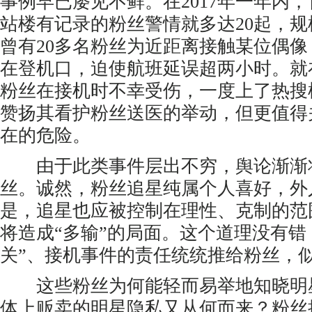
事例早已屡见不鲜。在2017年一年内，
站楼有记录的粉丝警情就多达20起，规
曾有20多名粉丝为近距离接触某位偶
在登机口，迫使航班延误超两小时。就
粉丝在接机时不幸受伤，一度上了热搜
赞扬其看护粉丝送医的举动，但更值得
在的危险。
由于此类事件层出不穷，舆论渐渐
丝。诚然，粉丝追星纯属个人喜好，外
是，追星也应被控制在理性、克制的范
将造成“多输”的局面。这个道理没有错
关”、接机事件的责任统统推给粉丝，
这些粉丝为何能轻而易举地知晓明
体上贩卖的明星隐私又从何而来？粉丝