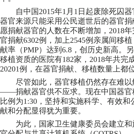
自中国2015年1月1日起废除死囚
器官来源只能采用公民逝世后的器官捐
愿捐献器官的人数在不断增加，2018
官捐献6302例，加上2545例亲属间
献率（PMP）达到6.8，创历史新高。
移植资质的医院有182家，2018年共
20201例，在器官捐献、移植数量上
尽管如此，器官移植仍然存在难以
——捐献器官供不应求。现在中国器官
比例为1:30，坚持和实施科学、有效
献和分配显得犹为重要。
为此，国家卫生健康委员会建立和
官分配与共享计算机系统（COTRS）