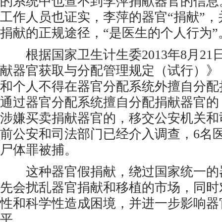
的系统中也查不到李萍捐献器官的信息
工作人员也证实，李萍的器官“捐献”
捐献的正规途径，“是医生的个人行为”
根据国家卫生计生委2013年8月21
献器官获取与分配管理规定（试行）》
和个人不得在器官分配系统外擅自分配
通过器官分配系统擅自分配捐献器官的
涉嫌买卖捐献器官的，移交公安机关和
前公安和司法部门已经介入调查，6名
尸体罪被捕。
这种器官假捐献，绕过国家统一的
先会扰乱器官捐献和移植的市场，同时
性和科学性造成困境，并进一步影响器
平。