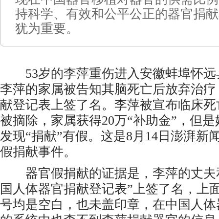
持科学、有效和公平公正的器官捐献
犹为重要。
53岁的李萍重伤进入安徽蚌埠怀远
李萍的家属被告知其脑死亡后放弃治疗
献登记表上签了名。李萍被宣布临床死
被摘除，家属获得20万“补助金”，但
发现“捐献”有假。这是8月14日澎湃新
假捐献事件。
器官假捐献的证据是，李萍的丈夫和
国人体器官捐献登记表”上签了名，上
号均是空白，也未盖印章，在中国人体