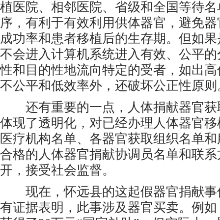
植医院、相邻医院、省级和全国等待名
序，有利于有效利用供体器官，避免器
成功率和患者移植后的生存期。但如果
不会进入计算机系统进入有效、公平的
性和目的性地流向特定的受者，如出高
不公平和低效率外，还破坏公正性原则
还有重要的一点，人体捐献器官获
体现了透明化，对已经办理人体器官移
医疗机构名单、各器官获取组织名单和
合格的人体器官捐献协调员名单和联系
开，接受社会监督。
现在，怀远县的这起假器官捐献事
有证据表明，此事涉及器官买卖。例如