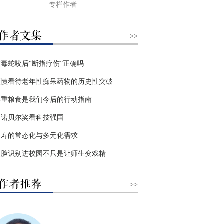
专栏作者
>>
被毒蛇咬后“断指疗伤”正确吗
谨慎看待老年性痴呆药物的历史性突破
尊重粮食是我们今后的行动指南
从诺贝尔奖看科技强国
长寿的常态化与多元化需求
人脸识别进校园不只是让师生变戏精
>>