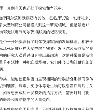
，直到今天也还处于探索和争论中。
治疗阿尔茨海默病还有其他一些临床试验，包括礼来、
多大型制药公司都投入到这一研究领域。但是最近15
物都无法遏制阿尔茨海默病的记忆衰退。
否一开始就误解了阿尔茨海默病的发病机理。相较于
神经元坏死后堆积在大脑中的产物并引发阿尔茨海默病的观
构的研究人员通过研究提出新想法：这两种蛋白是朊病
，而且具有活性，并能自我增殖。它们能传染和让健康组织
病。
类，能迫使正常蛋白呈现相同的错误折叠形状而像传
识到细菌、病毒、支原体等微生物可以引发疾病后，又
，如果想要成功开发有效的治疗方法，需要针对（靶
的斑块和缠结物中的大量蛋白。
海默病的病因和病理。不排除阿杜卡奴抗体确实获得