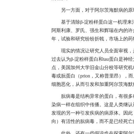
另一方面，对于阿尔茨海默病的原理
基于清除β-淀粉样蛋白这一机理来
阿斯利康、罗氏、强生和辉瑞在内的许
年，试验和研究纷纷折戟，市场上的药
现实的情况让研究人员全面审视，是
过去认为β-淀粉样蛋白和tau蛋白是
点，美国加州大学旧金山分校等研究机
毒或朊蛋白（prion，又称普里昂）
细胞恶化，从而引发和加重阿尔茨海默
朊病毒是结构异常的蛋白，有很多种
染病一样在组织中传播。这是人类继认
发现的另一种引发疾病的病原体。因此
向）有活性的朊病毒，而不是已经死亡
此外，还有一些假说也在探索阿尔茨