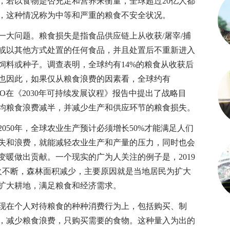
，若以食物是否充足和营养来衡量，全球超过20亿人都
，这种情况称为中等和严重的粮食不安全状况。
问题。粮食损失是指食品供应链上从收获/屠宰/捕
或以其他方式处置的任何食品，并且处置后不重新进入
饲料或种子。调查表明，全球约有14%的粮食从收获后
也因此，如果仅从粮食浪费的因素看，全球约有
FAO在《2030年可持续发展议程》报告中提出了战略目
人均粮食浪费减半，并减少生产和供应环节的粮食损失。
50年，全球农业生产预计必须增长50%才能满足人们
失和浪费，就能减轻农业生产和产量的压力，同时也会
暖做出贡献。一个现实的广为人关注的例子是，2019
火不断，森林面积减少，主要原因就是当地居民为扩大
扩大耕地，满足粮食和经济需求。
在个人对待粮食的种种消费行为上，包括购买、制
，减少粮食浪费，只购买需要的食物。这种量入为出的