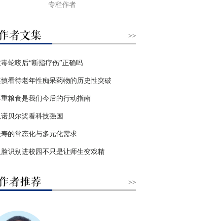
专栏作者
>>
被毒蛇咬后“断指疗伤”正确吗
谨慎看待老年性痴呆药物的历史性突破
尊重粮食是我们今后的行动指南
从诺贝尔奖看科技强国
长寿的常态化与多元化需求
人脸识别进校园不只是让师生变戏精
>>