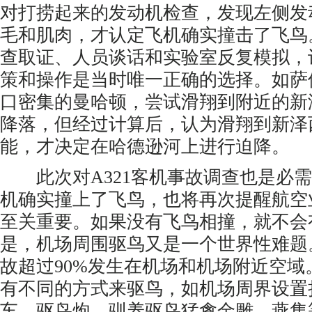
对打捞起来的发动机检查，发现左侧发
毛和肌肉，才认定飞机确实撞击了飞鸟
查取证、人员谈话和实验室反复模拟，
策和操作是当时唯一正确的选择。如萨
口密集的曼哈顿，尝试滑翔到附近的新
降落，但经过计算后，认为滑翔到新泽
能，才决定在哈德逊河上进行迫降。
此次对A321客机事故调查也是必需
机确实撞上了飞鸟，也将再次提醒航空
至关重要。如果没有飞鸟相撞，就不会
是，机场周围驱鸟又是一个世界性难题
故超过90%发生在机场和机场附近空域
有不同的方式来驱鸟，如机场周界设置
车、驱鸟炮，驯养驱鸟猛禽金雕、燕隼