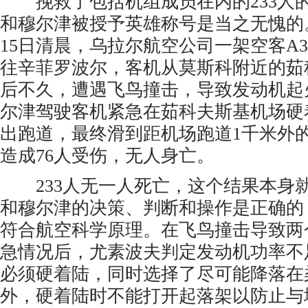
挽救了包括机组成员在内的233人
和穆尔津被授予英雄称号是当之无愧的
15日清晨，乌拉尔航空公司一架空客A3
往辛菲罗波尔，客机从莫斯科附近的茹
后不久，遭遇飞鸟撞击，导致发动机起
尔津驾驶客机紧急在茹科夫斯基机场硬
出跑道，最终滑到距机场跑道1千米外
造成76人受伤，无人身亡。
233人无一人死亡，这个结果本身
和穆尔津的决策、判断和操作是正确的
符合航空科学原理。在飞鸟撞击导致两
急情况后，尤素波夫判定发动机功率不
必须硬着陆，同时选择了尽可能降落在
外，硬着陆时不能打开起落架以防止与