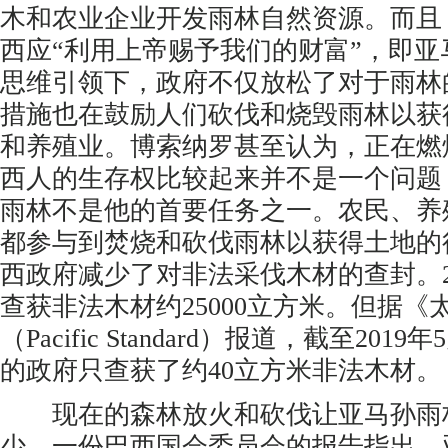
木和农业企业开发雨林自然资源。而且
西应“利用上帝赐予我们的财富”，即
思维引领下，政府不仅放松了对于雨林
措施也在鼓励人们砍伐和烧毁雨林以获
和养殖业。博索纳罗甚至认为，正在燃
西人的生存权比较起来并不是一个问题
雨林不是他的首要任务之一。农民、养
都参与到焚烧和砍伐雨林以获得土地的
西政府减少了对非法采伐木材的查封。2
查获非法木材约25000立方米。但据《
（Pacific Standard）报道，截至201
的政府只查获了约40立方米非法木材。
现在的森林放火和砍伐让亚马孙雨
少。一份巴西国会委员会的报告指出，