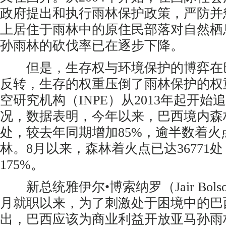
政府提出和执行雨林保护政策，严防并
上居住于雨林中的原住民部落对自然栖
孙雨林的砍伐率已在逐步下降。
但是，生存权与环境保护的博弈在
反转，生存的权重压倒了雨林保护的权
空研究机构（INPE）从2013年起开
况，数据表明，今年以来，巴西境内森林
处，较去年同期增加85%，逾半数着火
林。8月以来，森林着火点已达36771
175%。
新总统雅伊尔•博索纳罗（Jair Bolson
月就职以来，为了刺激处于困境中的巴
出，巴西应该为商业利益开放亚马孙雨