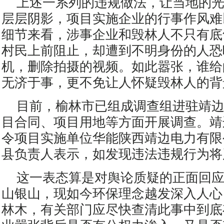
上述一系列的违规做法，让当地的
层层阴影，项目实施企业的行事作风难
细节来看，涉事企业和毁林人不只有底
村民上前阻止，却遭到不明身份的人恐
机，删除拍摄的视频。如此嚣张，谁给
无济于事，更不免让人怀疑毁林人的背
目前，榆林市已组成调查组进驻靖
目合同、项目用地等方面开展调查。靖
令项目实施单位华能陕西靖边电力有限
县负责人表示，如发现违法违规行为将
这一表态算是对舆论质疑的正面回
山银山，现如今环保理念越发深入人心
林木，有关部门应尽快查清此事中到底