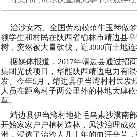
治沙女杰、全国劳动模范牛玉琴做
领学生和村民在陕西省榆林市靖边县辛
树，突然被大量砍伐，近3000亩土地
据媒体报道，2017年靖边县通过招
集团光伏项目，华能陕西靖边电力有限
发。今年5月，靖边县伊当湾村村民发
人员在距离村子两公里外的林地大肆砍
草。
靖边县伊当湾村地处毛乌素沙漠南部，
开始家家户户植树造林，风沙治理成效
洲，浸透了治沙人几十年的血汗辛苦，