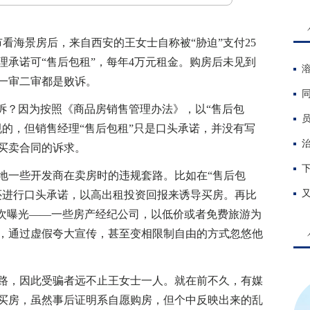
看海景房后，来自西安的王女士自称被“胁迫”支付25
理承诺可“售后包租”，每年4万元租金。购房后未见到
一审二审都是败诉。
？因为按照《商品房销售管理办法》，以“售后包
规的，但销售经理“售后包租”只是口头承诺，并没有写
买卖合同的诉求。
一些开发商在卖房时的违规套路。比如在“售后包
还进行口头承诺，以高出租投资回报来诱导买房。再比
多次曝光——一些房产经纪公司，以低价或者免费旅游为
，通过虚假夸大宣传，甚至变相限制自由的方式忽悠他
，因此受骗者远不止王女士一人。就在前不久，有媒
买房，虽然事后证明系自愿购房，但个中反映出来的乱