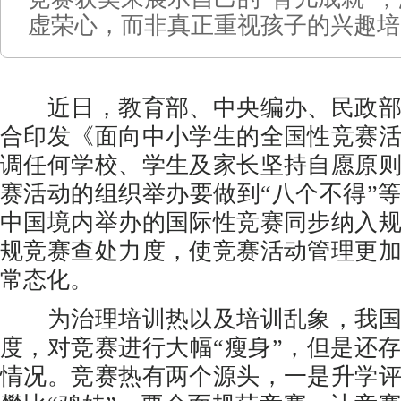
虚荣心，而非真正重视孩子的兴趣培
近日，教育部、中央编办、民政部
合印发《面向中小学生的全国性竞赛
调任何学校、学生及家长坚持自愿原
赛活动的组织举办要做到“八个不得”
中国境内举办的国际性竞赛同步纳入
规竞赛查处力度，使竞赛活动管理更
常态化。
为治理培训热以及培训乱象，我国
度，对竞赛进行大幅“瘦身”，但是还
情况。竞赛热有两个源头，一是升学