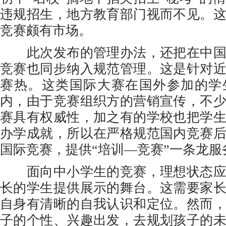
违规招生，地方教育部门视而不见。
竞赛颇有市场。
此次发布的管理办法，还把在中国
竞赛也同步纳入规范管理。这是针对
赛热。这类国际大赛在国外参加的学
内，由于竞赛组织方的营销宣传，不
赛具有权威性，加之有的学校也把学
办学成就，所以在严格规范国内竞赛
国际竞赛，提供“培训—竞赛”一条龙服
面向中小学生的竞赛，理想状态应
长的学生提供展示的舞台。这需要家
自身有清晰的自我认识和定位。然而
子的个性、兴趣出发，去规划孩子的