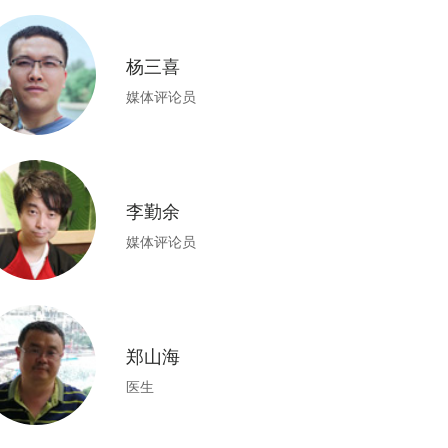
杨三喜
媒体评论员
李勤余
媒体评论员
郑山海
医生