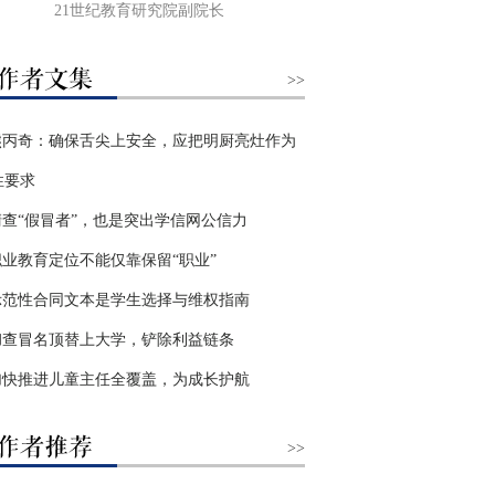
21世纪教育研究院副院长
>>
熊丙奇：确保舌尖上安全，应把明厨亮灶作为
性要求
清查“假冒者”，也是突出学信网公信力
职业教育定位不能仅靠保留“职业”
示范性合同文本是学生选择与维权指南
彻查冒名顶替上大学，铲除利益链条
加快推进儿童主任全覆盖，为成长护航
>>