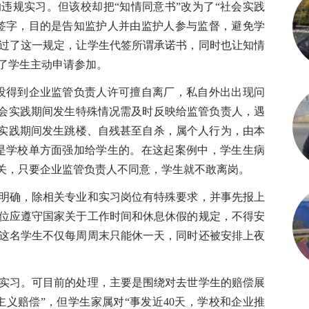
违规实习。但该校却把“知情同意书”改为了“社会实践
签字，目的是告知监护人并由监护人参与监督，避免学
过了这一规定，让学生代签所谓承诺书，同时也让知情
了学生主动申请参加。
得到企业监管负责人许可擅自离厂，私自外出出现问
社会实践期间发生特殊情况需及时反映给监管负责人，遇
会实践期间发生跳楼、自残甚至自杀，属个人行为，由本
是学校单方面强加给学生的。在这起案例中，学生生病
相关，只要企业监管负责人不同意，学生就不敢离岗。
确，除相关专业和实习岗位有特殊要求，并事先报上
位应遵守国家关于工作时间和休息休假的规定，不得安
这名学生不仅每周周末只能休一天，同时还被安排上夜
习。可目前的处理，主要是围绕对去世学生的赔偿展
主义赔偿”，但学生家属对“事发近40天，学校和企业推