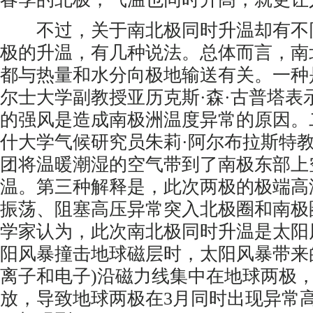
不过，关于南北极同时升温却有不
极的升温，有几种说法。总体而言，南
都与热量和水分向极地输送有关。一种
尔士大学副教授亚历克斯·森·古普塔表
的强风是造成南极洲温度异常的原因。
什大学气候研究员朱莉·阿尔布拉斯特
团将温暖潮湿的空气带到了南极东部上
温。第三种解释是，此次两极的极端高
振荡、阻塞高压异常突入北极圈和南极
学家认为，此次南北极同时升温是太阳
阳风暴撞击地球磁层时，太阳风暴带来
离子和电子)沿磁力线集中在地球两极
放，导致地球两极在3月同时出现异常