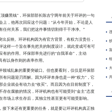
顶赚黑钱”，环保部部长陈吉宁两年前关于环评的一句
会上，他再次回应这个问题：“从今年开始，不论是人
有任何关系，我们把这件事情切割得干干净净。”
突出反映。环评机构因为有官方背景，有权力没责任，
评这样一个旨在事先把关的制度设计，就此变成可有可
应有的作用。环保部率先进行的“自我革命”，主动
，具有以身作则的表率作用。
评领域乱象的重要突破口。但也要看到，仅仅是环保部
所有问题迎刃而解。因为环评本身也是一种“权力”，它
那企业就会有动力去“收买”。而且因为在目前制度下，
不存在腐败的情况，环评机构也有可能受到“金主”态度
在市场上求生存后，其独立性甚至更有可能受影响。
，接下来还有更重要的任务，就是要让环评机构真正独