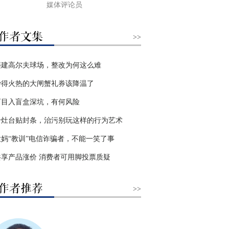
媒体评论员
>>
违建高尔夫球场，整改为何这么难
炒得火热的大闸蟹礼券该降温了
盲目入盲盒深坑，有何风险
给灶台贴封条，治污别玩这样的行为艺术
大妈“教训”电信诈骗者，不能一笑了事
共享产品涨价 消费者可用脚投票质疑
>>