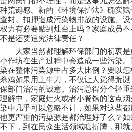
是网民们都不理性，而是这事儿怎么解
种荒诞感。新的《环境保护法》确实赋
查封、扣押造成污染物排放的设施、设
权力有必要贴到灶台上吗？家庭成员不
不是还要追究法律责任？
大家当然都理解环保部门的初衷是
小作坊在生产过程中会造成一些污染。
染在整体污染源中占多大比例？要以怎
杀鸡如果用上牛刀，不仅让人觉得荒诞
保部门治污的诚意。治污总得分个轻重
理解中，家庭灶火或者小餐馆的这点烟
染中几乎可以忽略不计，如果对这些都
他更严重的污染源是都治理好了么？如
不下，到在民众生活领域瞎折腾，那就