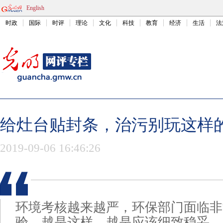
English
时政
国际
时评
理论
文化
科技
教育
经济
生活
法
给灶台贴封条，治污别玩这样
2019-09-06 16:46:26
环境考核越来越严，环保部门面临非
验。越是这样，越是应该细致稳妥，