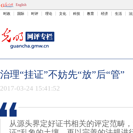
English
时政
国际
时评
理论
文化
科技
教育
经济
生活
法
治理“挂证”不妨先“放”后“管”
2017-03-24 15:41:52
从源头界定好证书相关的评定范畴，
证”乱象的土壤，再以完善的法规进行