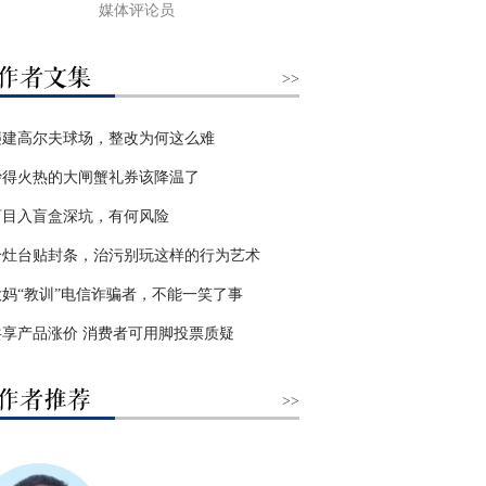
媒体评论员
>>
违建高尔夫球场，整改为何这么难
炒得火热的大闸蟹礼券该降温了
盲目入盲盒深坑，有何风险
给灶台贴封条，治污别玩这样的行为艺术
大妈“教训”电信诈骗者，不能一笑了事
共享产品涨价 消费者可用脚投票质疑
>>