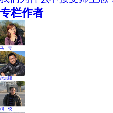
专栏作者
马 青
赵志疆
柯 锐