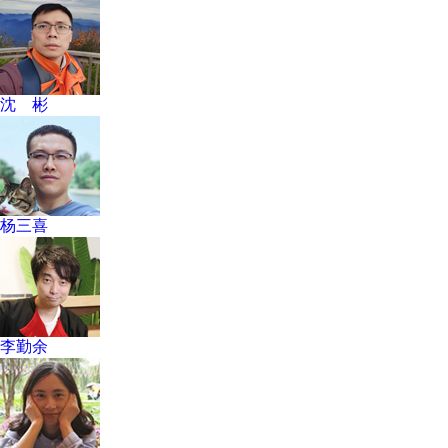
沈 彬
杨三喜
李勤余