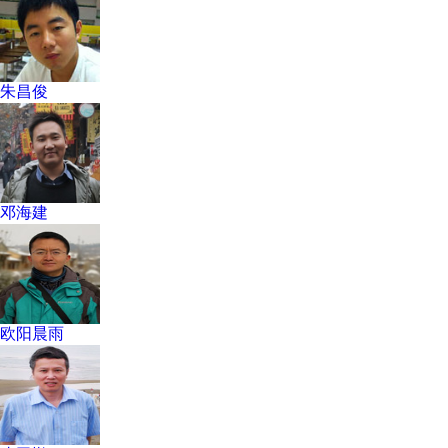
朱昌俊
邓海建
欧阳晨雨