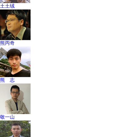
土土绒
熊丙奇
熊 志
敬一山