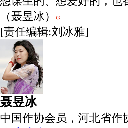
想谋生的、想爱好的，也
（聂昱冰）
[责任编辑:刘冰雅]
聂昱冰
中国作协会员，河北省作