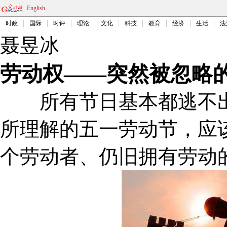
English
时政
国际
时评
理论
文化
科技
教育
经济
生活
法
聂昱冰
劳动权——突然被忽略
所有节日基本都逃不出
所理解的五一劳动节，应
个劳动者、仍旧拥有劳动