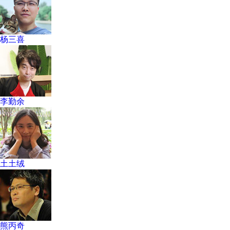
杨三喜
李勤余
土土绒
熊丙奇