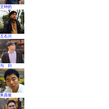
王钟的
王石川
与 归
朱昌俊