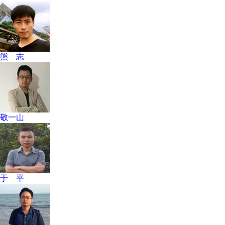
熊 志
敬一山
于 平