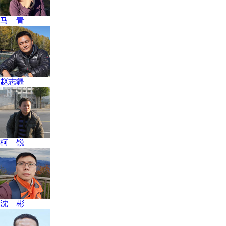
马 青
赵志疆
柯 锐
沈 彬