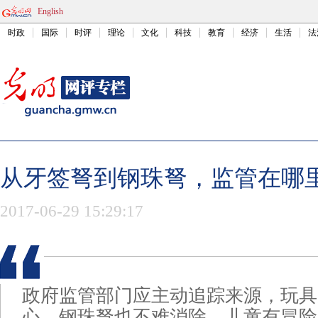
English
时政
国际
时评
理论
文化
科技
教育
经济
生活
法
从牙签弩到钢珠弩，监管在哪
2017-06-29 15:29:17
政府监管部门应主动追踪来源，玩具
心，钢珠弩也不难消除。儿童有冒险