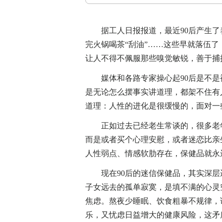
据工人日报报道，最近90后产生了
完火锅喝茶“刮油”……这些早就落伍
让人不得不佩服那些嗅觉敏锐，善于捕
媒体和各路专家操心起90后是不是
是无论怎么摆事实讲道理，都架不住有
道理：人性的进化是很缓慢的，面对一
正如过去已经老生常谈的，很多老年
而是或者买个心理安慰，或者迷恋比亲
人性弱点、情感软肋存在，保健品就永
现在90后的迷信保健品，其实深层逻
子女远去的孤单寂寞，是填不满的心灵
焦虑。熬夜少睡眠、饮食粗暴不规律，
乐，又忧虑日益增大的健康风险，这矛