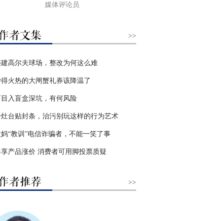
媒体评论员
>>
违建高尔夫球场，整改为何这么难
炒得火热的大闸蟹礼券该降温了
盲目入盲盒深坑，有何风险
给灶台贴封条，治污别玩这样的行为艺术
大妈“教训”电信诈骗者，不能一笑了事
共享产品涨价 消费者可用脚投票质疑
>>