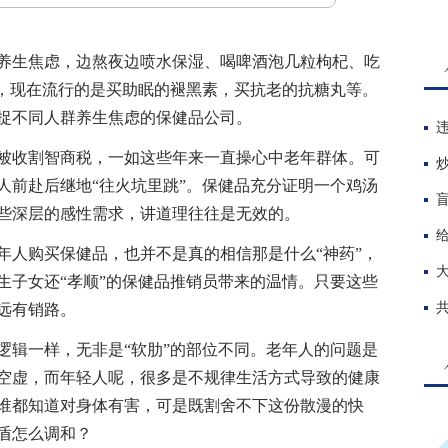
养生焦虑，边熬夜边喷水保湿、喝啤酒泡几粒枸杞、吃
了，现在流行的是买助眠的褪黑素，买抗老的抗糖丸等。
捉不同人群养生焦虑的保健品公司。
被收割智商税，一如这些年来一直操心中老年群体。可
人前赴后继地“往火坑里跳”。保健品充分证明一个鸡汤
些深层的感性需求，讲道理往往是无效的。
人购买保健品，也并不是真的相信那是什么“神药”，
生子女还“孝顺”的保健品推销员带来的温情。只要这些
远有销路。
辑一样，无非是“软肋”的部位不同。老年人的问题是
空虚，而年轻人呢，很多是不规律生活方式导致的健康
谁都知道对身体有害，可是既割舍不下这份散漫的快
盾怎么调和？